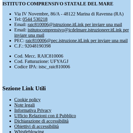
ISTITUTO COMPRENSIVO STATALE DEL MARE
Via IV Novembre, 86/A - 48122 Marina di Ravenna (RA)
Tel:
0544 530218
Email:
raic810006@istruzione.it
Link per inviare una mail
Email:
istitutocomprensivo@icdelmare.istruzioneer.it
Link per
inviare una mail
PEC:
raic810006@pec.istruzione.it
Link per inviare una mail
C.F.: 92048190398
Cod. Mecc. RAIC810006
Cod. Fatturazione: UFYAGJ
Codice IPA: istsc_raic810006
Sezione Link Utili
Cookie policy
Note legali
Informativa Privacy
Ufficio Relazioni con il Pubblico
Dichiarazione di accessibilità
Obiettivi di accessibilità
Whistleblowing