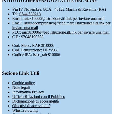
ISTITUTO COMPRENSIVO STATALE DEL MARE
Via IV Novembre, 86/A - 48122 Marina di Ravenna (RA)
Tel:
0544 530218
Email:
raic810006@istruzione.it
Link per inviare una mail
Email:
istitutocomprensivo@icdelmare.istruzioneer.it
Link per
inviare una mail
PEC:
raic810006@pec.istruzione.it
Link per inviare una mail
C.F.: 92048190398
Cod. Mecc. RAIC810006
Cod. Fatturazione: UFYAGJ
Codice IPA: istsc_raic810006
Sezione Link Utili
Cookie policy
Note legali
Informativa Privacy
Ufficio Relazioni con il Pubblico
Dichiarazione di accessibilità
Obiettivi di accessibilità
Whistleblowing