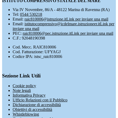
ISTITUTO COMPRENSIVO STATALE DEL MARE
Via IV Novembre, 86/A - 48122 Marina di Ravenna (RA)
Tel:
0544 530218
Email:
raic810006@istruzione.it
Link per inviare una mail
Email:
istitutocomprensivo@icdelmare.istruzioneer.it
Link per
inviare una mail
PEC:
raic810006@pec.istruzione.it
Link per inviare una mail
C.F.: 92048190398
Cod. Mecc. RAIC810006
Cod. Fatturazione: UFYAGJ
Codice IPA: istsc_raic810006
Sezione Link Utili
Cookie policy
Note legali
Informativa Privacy
Ufficio Relazioni con il Pubblico
Dichiarazione di accessibilità
Obiettivi di accessibilità
Whistleblowing