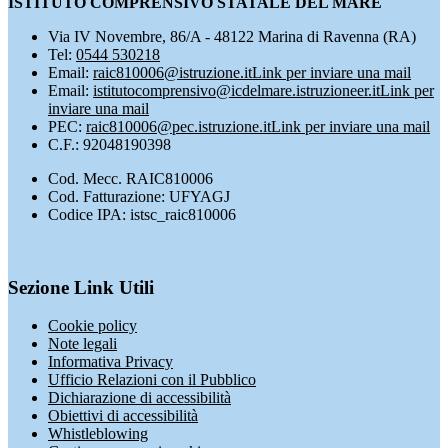
ISTITUTO COMPRENSIVO STATALE DEL MARE
Via IV Novembre, 86/A - 48122 Marina di Ravenna (RA)
Tel:
0544 530218
Email:
raic810006@istruzione.it
Link per inviare una mail
Email:
istitutocomprensivo@icdelmare.istruzioneer.it
Link per
inviare una mail
PEC:
raic810006@pec.istruzione.it
Link per inviare una mail
C.F.: 92048190398
Cod. Mecc. RAIC810006
Cod. Fatturazione: UFYAGJ
Codice IPA: istsc_raic810006
Sezione Link Utili
Cookie policy
Note legali
Informativa Privacy
Ufficio Relazioni con il Pubblico
Dichiarazione di accessibilità
Obiettivi di accessibilità
Whistleblowing