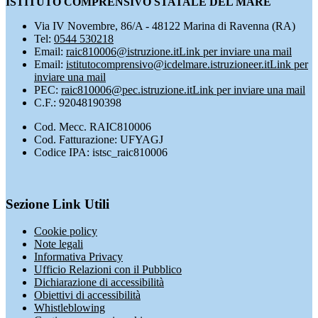
ISTITUTO COMPRENSIVO STATALE DEL MARE
Via IV Novembre, 86/A - 48122 Marina di Ravenna (RA)
Tel:
0544 530218
Email:
raic810006@istruzione.it
Link per inviare una mail
Email:
istitutocomprensivo@icdelmare.istruzioneer.it
Link per
inviare una mail
PEC:
raic810006@pec.istruzione.it
Link per inviare una mail
C.F.: 92048190398
Cod. Mecc. RAIC810006
Cod. Fatturazione: UFYAGJ
Codice IPA: istsc_raic810006
Sezione Link Utili
Cookie policy
Note legali
Informativa Privacy
Ufficio Relazioni con il Pubblico
Dichiarazione di accessibilità
Obiettivi di accessibilità
Whistleblowing