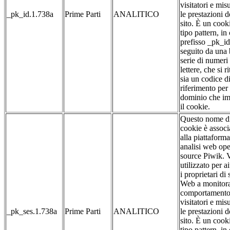
visitatori e mis
_pk_id.1.738a
Prime Parti
ANALITICO
le prestazioni d
sito. È un cook
tipo pattern, in 
prefisso _pk_id
seguito da una
serie di numeri
lettere, che si r
sia un codice d
riferimento per 
dominio che im
il cookie.
Questo nome d
cookie è associ
alla piattaforma
analisi web op
source Piwik. 
utilizzato per a
i proprietari di s
Web a monitora
comportamento
visitatori e mis
_pk_ses.1.738a
Prime Parti
ANALITICO
le prestazioni d
sito. È un cook
tipo pattern, in 