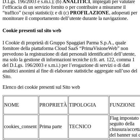
D.Lgs. 196/2003 e s.m.i.); (b)
ANALITICI
, impiegati per valutare
l’efficacia di un servizio fornito o per contribuire a misurarne il
“traffico” (scopi statistici); e di (c)
PROFILAZIONE
, adoperati per
monitorare il comportamento dell’utente durante la navigazione.
Cookie presenti sul sito web
I Cookie di proprietà di Gruppo Spaggiari Parma S.p.A., quale
fornitore della piattaforma Cloud SaaS “PrimaVisioneWeb” non
prevedono la registrazione di dati personali identificativi dell’utente,
ma solo la gestione di informazioni tecniche (cfr. art. 122, comma 1
del D.Lgs. 196/2003 e s.m.i.) per l’erogazione di servizi o di dati
analitici anonimi al fine di elaborare statistiche aggregate sull’uso del
Sito.
Elenco dei cookie presenti sul Sito web
NOME
PROPRIETÀ
TIPOLOGIA
FUNZIONE
Flag impostato
seguito della
cookies_consent
Prima parte
TECNICO
chiusura/accett
del banner sui 