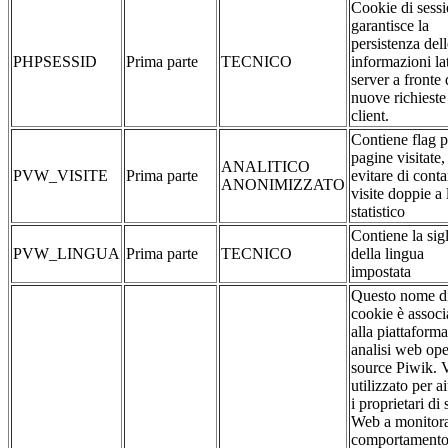
Cookie di sessi
garantisce la
persistenza dell
PHPSESSID
Prima parte
TECNICO
informazioni la
server a fronte 
nuove richieste
client.
Contiene flag p
pagine visitate,
ANALITICO
PVW_VISITE
Prima parte
evitare di conta
ANONIMIZZATO
visite doppie a 
statistico
Contiene la sig
PVW_LINGUA
Prima parte
TECNICO
della lingua
impostata
Questo nome d
cookie è associ
alla piattaforma
analisi web op
source Piwik. 
utilizzato per a
i proprietari di s
Web a monitora
comportamento