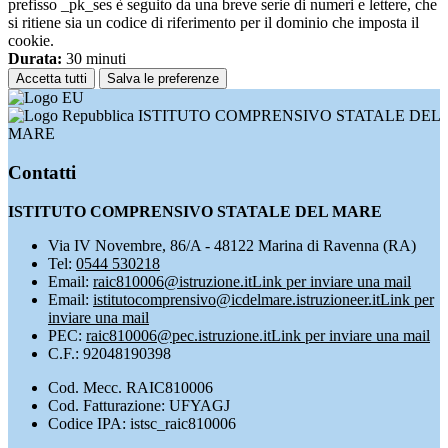
prefisso _pk_ses è seguito da una breve serie di numeri e lettere, che
si ritiene sia un codice di riferimento per il dominio che imposta il
cookie.
Durata:
30 minuti
Accetta tutti
Salva le preferenze
ISTITUTO COMPRENSIVO STATALE DEL
MARE
Contatti
ISTITUTO COMPRENSIVO STATALE DEL MARE
Via IV Novembre, 86/A - 48122 Marina di Ravenna (RA)
Tel:
0544 530218
Email:
raic810006@istruzione.it
Link per inviare una mail
Email:
istitutocomprensivo@icdelmare.istruzioneer.it
Link per
inviare una mail
PEC:
raic810006@pec.istruzione.it
Link per inviare una mail
C.F.: 92048190398
Cod. Mecc. RAIC810006
Cod. Fatturazione: UFYAGJ
Codice IPA: istsc_raic810006