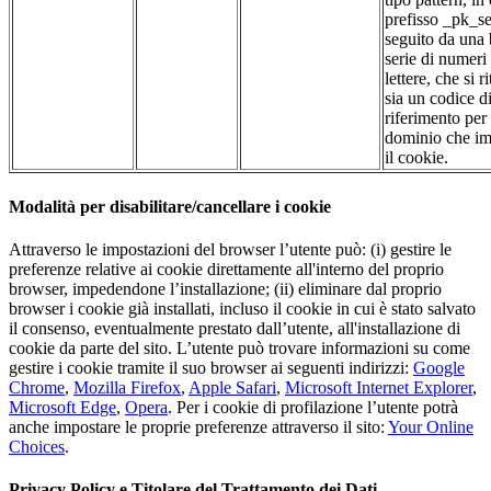
prefisso _pk_se
seguito da una
serie di numeri
lettere, che si r
sia un codice d
riferimento per 
dominio che im
il cookie.
Modalità per disabilitare/cancellare i cookie
Attraverso le impostazioni del browser l’utente può: (i) gestire le
preferenze relative ai cookie direttamente all'interno del proprio
browser, impedendone l’installazione; (ii) eliminare dal proprio
browser i cookie già installati, incluso il cookie in cui è stato salvato
il consenso, eventualmente prestato dall’utente, all'installazione di
cookie da parte del sito. L’utente può trovare informazioni su come
gestire i cookie tramite il suo browser ai seguenti indirizzi:
Google
Chrome
,
Mozilla Firefox
,
Apple Safari
,
Microsoft Internet Explorer
,
Microsoft Edge
,
Opera
. Per i cookie di profilazione l’utente potrà
anche impostare le proprie preferenze attraverso il sito:
Your Online
Choices
.
Privacy Policy e Titolare del Trattamento dei Dati