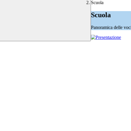
Scuola
Scuola
Panoramica delle voc