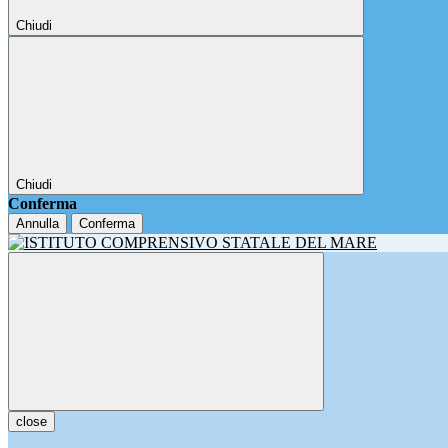
Chiudi
Chiudi
Conferma
Annulla
Conferma
close