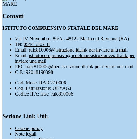
MARE
Contatti
ISTITUTO COMPRENSIVO STATALE DEL MARE
Via IV Novembre, 86/A - 48122 Marina di Ravenna (RA)
Tel:
0544 530218
Email:
raic810006@istruzione.it
Link per inviare una mail
Email:
istitutocomprensivo@icdelmare.istruzioneer.it
Link per
inviare una mail
PEC:
raic810006@pec.istruzione.it
Link per inviare una mail
C.F.: 92048190398
Cod. Mecc. RAIC810006
Cod. Fatturazione: UFYAGJ
Codice IPA: istsc_raic810006
Sezione Link Utili
Cookie policy
Note legali