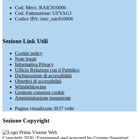
Cod. Mecc. RAIC810006
Cod. Fatturazione: UFYAGJ
Codice IPA: istsc_raic810006
Sezione Link Utili
Cookie policy
Note legali
Informativa Privacy
Ufficio Relazioni con il Pubblico
Dichiarazione di accessibilità
Obiettivi di accessibilità
Whistleblowing
Gestione consensi cookie
Amministrazione trasparente
Pagina visualizzata
3037
volte
Sezione Copyright
Copyright 2026 | Engineered and powered by Gruppo Spaggiari