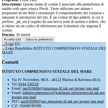
Descrizione:
Questo nome di cookie è associato alla piattaforma di
analisi web open source Piwik. Viene utilizzato per aiutare i
proprietari di siti Web a monitorare il comportamento dei visitatori e
misurare le prestazioni del sito. È un cookie di tipo pattern, in cui il
prefisso _pk_ses è seguito da una breve serie di numeri e lettere, che
si ritiene sia un codice di riferimento per il dominio che imposta il
cookie.
Durata:
30 minuti
Accetta tutti
Salva le preferenze
ISTITUTO COMPRENSIVO STATALE DEL
MARE
Contatti
ISTITUTO COMPRENSIVO STATALE DEL MARE
Via IV Novembre, 86/A - 48122 Marina di Ravenna (RA)
Tel:
0544 530218
Email:
raic810006@istruzione.it
Link per inviare una mail
Email:
istitutocomprensivo@icdelmare.istruzioneer.it
Link per
inviare una mail
PEC:
raic810006@pec.istruzione.it
Link per inviare una mail
C.F.: 92048190398