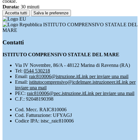
cookie.
Durata:
30 minuti
Accetta tutti
Salva le preferenze
ISTITUTO COMPRENSIVO STATALE DEL
MARE
Contatti
ISTITUTO COMPRENSIVO STATALE DEL MARE
Via IV Novembre, 86/A - 48122 Marina di Ravenna (RA)
Tel:
0544 530218
Email:
raic810006@istruzione.it
Link per inviare una mail
Email:
istitutocomprensivo@icdelmare.istruzioneer.it
Link per
inviare una mail
PEC:
raic810006@pec.istruzione.it
Link per inviare una mail
C.F.: 92048190398
Cod. Mecc. RAIC810006
Cod. Fatturazione: UFYAGJ
Codice IPA: istsc_raic810006