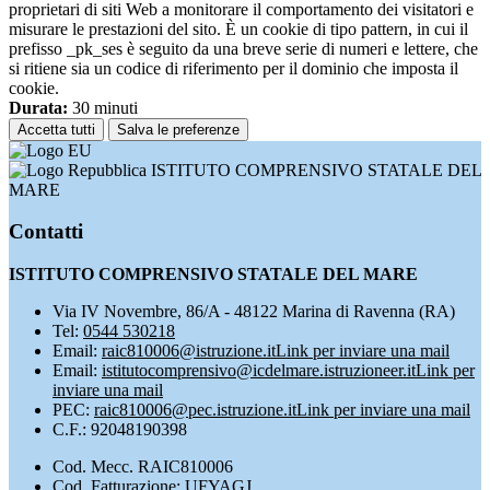
proprietari di siti Web a monitorare il comportamento dei visitatori e
misurare le prestazioni del sito. È un cookie di tipo pattern, in cui il
prefisso _pk_ses è seguito da una breve serie di numeri e lettere, che
si ritiene sia un codice di riferimento per il dominio che imposta il
cookie.
Durata:
30 minuti
Accetta tutti
Salva le preferenze
ISTITUTO COMPRENSIVO STATALE DEL
MARE
Contatti
ISTITUTO COMPRENSIVO STATALE DEL MARE
Via IV Novembre, 86/A - 48122 Marina di Ravenna (RA)
Tel:
0544 530218
Email:
raic810006@istruzione.it
Link per inviare una mail
Email:
istitutocomprensivo@icdelmare.istruzioneer.it
Link per
inviare una mail
PEC:
raic810006@pec.istruzione.it
Link per inviare una mail
C.F.: 92048190398
Cod. Mecc. RAIC810006
Cod. Fatturazione: UFYAGJ