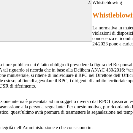
Whistleblowing
Whistleblow
La normativa in mater
violazioni di disposiz
conoscenza e riconduc
24/2023 pone a carico 
 settore pubblico cui è fatto obbligo di prevedere la figura del Respon
 A tal riguardo si ricorda che in base alla Delibera ANAC 430/2016: “tenu
ne ministeriale, si ritiene di individuare il RPC nel Direttore dell’Uffici
 esteso, al fine di agevolare il RPC, i dirigenti di ambito territoriale o
’USR di riferimento.
azione interna è presentata ad un soggetto diverso dal RPCT (ossia ad ese
trasmissione alla persona segnalante. Per questo motivo, pur ricordand
lastico, quest’ultimo avrà premura di trasmettere la segnalazione nei tem
ntegrità dell’Amministrazione e che consistono in: