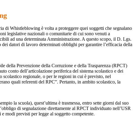
ing
ia di Whistleblowing è volta a proteggere quei soggetti che segnalano
ioni legislative nazionali o comunitarie di cui sono venuti a
ibili ad una determinata Amministrazione. A questo scopo, il D. Lgs.
dei datori di lavoro determinati obblighi per garantire l’efficacia della
sabile della Prevenzione della Corruzione e della Trasparenza (RPCT)
to conto dell’articolazione periferica del sistema scolastico e dei
o scolastico regionale, o per le regioni in cui è previsto, nel
perano quali referenti del RPC”. Pertanto, in ambito scolastico, la
mpio la scuola), quest’ultima è trasmessa, entro sette giorni dal suo
o l’obbligo di segnalazione direttamente al RPCT individuato nell’USR
pi e modi previsti per legge al soggetto competente.