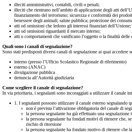
illeciti amministrativi, contabili, civili o penali;
illeciti che rientrano nell’ambito di applicazione degli atti dell’
finanziamento del terrorismo; sicurezza e conformità dei prodotti
benessere degli animali; salute pubblica; protezione dei consumato
atti od omissioni che ledono gli interessi finanziari dell’Unione;
atti od omissioni riguardanti il mercato interno;
atti o comportamenti che vanificano l’oggetto o la finalità delle d
Quali sono i canali di segnalazione?
Sono stati predisposti diversi canali di segnalazione ai quai accedere 
interno (presso l’Ufficio Scolastico Regionale di riferimento)
esterno (ANAC)
divulgazione pubblica
denuncia all’Autorità giudiziaria
Come scegliere il canale di segnalazione?
In via prioritaria, i segnalanti sono incoraggiati a utilizzare il canale
1. I segnalanti possono utilizzare il canale esterno segnaland
non è prevista l’attivazione obbligatoria del canale di se
la persona segnalante ha già effettuato una segnalazione i
la persona segnalante ha fondati motivi di ritenere che, s
rischio di ritorsione
la persona segnalante ha fondato motivo di ritenere che la