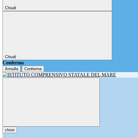
Chiudi
Chiudi
Conferma
Annulla
Conferma
close