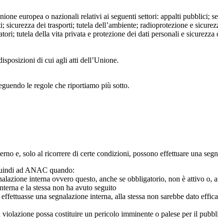
Unione europea o nazionali relativi ai seguenti settori: appalti pubblici; s
; sicurezza dei trasporti; tutela dell’ambiente; radioprotezione e sicurez
ri; tutela della vita privata e protezione dei dati personali e sicurezza de
isposizioni di cui agli atti dell’Unione.
seguendo le regole che riportiamo più sotto.
 interno e, solo al ricorrere di certe condizioni, possono effettuare una s
o quindi ad ANAC quando:
gnalazione interna ovvero questo, anche se obbligatorio, non è attivo o, 
nterna e la stessa non ha avuto seguito
e effettuasse una segnalazione interna, alla stessa non sarebbe dato eff
 violazione possa costituire un pericolo imminente o palese per il pubbl