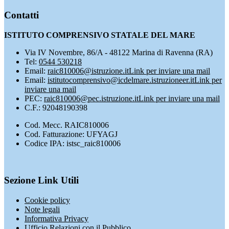
Contatti
ISTITUTO COMPRENSIVO STATALE DEL MARE
Via IV Novembre, 86/A - 48122 Marina di Ravenna (RA)
Tel:
0544 530218
Email:
raic810006@istruzione.it
Link per inviare una mail
Email:
istitutocomprensivo@icdelmare.istruzioneer.it
Link per
inviare una mail
PEC:
raic810006@pec.istruzione.it
Link per inviare una mail
C.F.: 92048190398
Cod. Mecc. RAIC810006
Cod. Fatturazione: UFYAGJ
Codice IPA: istsc_raic810006
Sezione Link Utili
Cookie policy
Note legali
Informativa Privacy
Ufficio Relazioni con il Pubblico