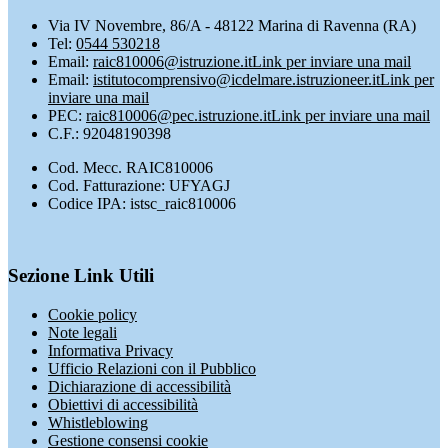
Via IV Novembre, 86/A - 48122 Marina di Ravenna (RA)
Tel:
0544 530218
Email:
raic810006@istruzione.it
Link per inviare una mail
Email:
istitutocomprensivo@icdelmare.istruzioneer.it
Link per
inviare una mail
PEC:
raic810006@pec.istruzione.it
Link per inviare una mail
C.F.: 92048190398
Cod. Mecc. RAIC810006
Cod. Fatturazione: UFYAGJ
Codice IPA: istsc_raic810006
Sezione Link Utili
Cookie policy
Note legali
Informativa Privacy
Ufficio Relazioni con il Pubblico
Dichiarazione di accessibilità
Obiettivi di accessibilità
Whistleblowing
Gestione consensi cookie