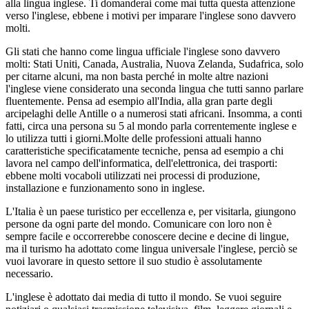
alla lingua inglese. Ti domanderai come mai tutta questa attenzione
verso l'inglese, ebbene i motivi per imparare l'inglese sono davvero
molti.
Gli stati che hanno come lingua ufficiale l'inglese sono davvero
molti: Stati Uniti, Canada, Australia, Nuova Zelanda, Sudafrica, solo
per citarne alcuni, ma non basta perché in molte altre nazioni
l'inglese viene considerato una seconda lingua che tutti sanno parlare
fluentemente. Pensa ad esempio all'India, alla gran parte degli
arcipelaghi delle Antille o a numerosi stati africani. Insomma, a conti
fatti, circa una persona su 5 al mondo parla correntemente inglese e
lo utilizza tutti i giorni.Molte delle professioni attuali hanno
caratteristiche specificatamente tecniche, pensa ad esempio a chi
lavora nel campo dell'informatica, dell'elettronica, dei trasporti:
ebbene molti vocaboli utilizzati nei processi di produzione,
installazione e funzionamento sono in inglese.
L'Italia è un paese turistico per eccellenza e, per visitarla, giungono
persone da ogni parte del mondo. Comunicare con loro non è
sempre facile e occorrerebbe conoscere decine e decine di lingue,
ma il turismo ha adottato come lingua universale l'inglese, perciò se
vuoi lavorare in questo settore il suo studio è assolutamente
necessario.
L'inglese è adottato dai media di tutto il mondo. Se vuoi seguire