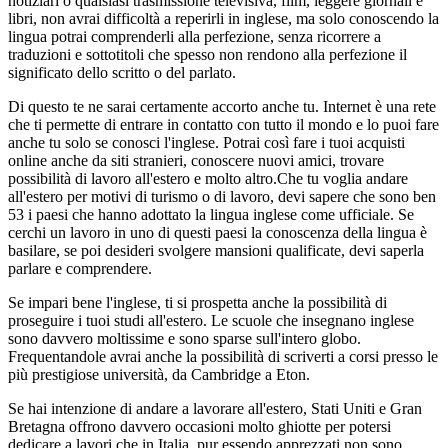
notiziari o qualsiasi trasmissione televisiva, film, leggere giornali e
libri, non avrai difficoltà a reperirli in inglese, ma solo conoscendo la
lingua potrai comprenderli alla perfezione, senza ricorrere a
traduzioni e sottotitoli che spesso non rendono alla perfezione il
significato dello scritto o del parlato.
Di questo te ne sarai certamente accorto anche tu. Internet è una rete
che ti permette di entrare in contatto con tutto il mondo e lo puoi fare
anche tu solo se conosci l'inglese. Potrai così fare i tuoi acquisti
online anche da siti stranieri, conoscere nuovi amici, trovare
possibilità di lavoro all'estero e molto altro.Che tu voglia andare
all'estero per motivi di turismo o di lavoro, devi sapere che sono ben
53 i paesi che hanno adottato la lingua inglese come ufficiale. Se
cerchi un lavoro in uno di questi paesi la conoscenza della lingua è
basilare, se poi desideri svolgere mansioni qualificate, devi saperla
parlare e comprendere.
Se impari bene l'inglese, ti si prospetta anche la possibilità di
proseguire i tuoi studi all'estero. Le scuole che insegnano inglese
sono davvero moltissime e sono sparse sull'intero globo.
Frequentandole avrai anche la possibilità di scriverti a corsi presso le
più prestigiose università, da Cambridge a Eton.
Se hai intenzione di andare a lavorare all'estero, Stati Uniti e Gran
Bretagna offrono davvero occasioni molto ghiotte per potersi
dedicare a lavori che in Italia, pur essendo apprezzati non sono