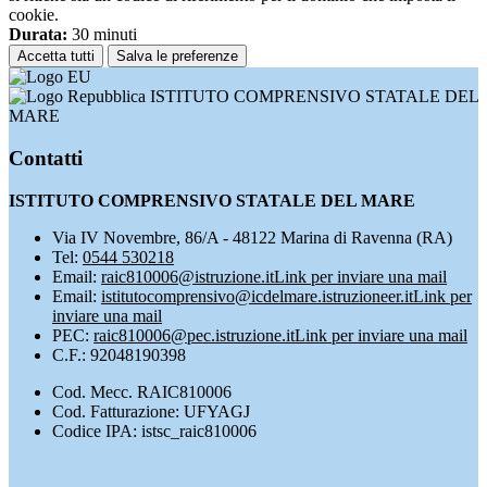
cookie.
Durata:
30 minuti
Accetta tutti
Salva le preferenze
ISTITUTO COMPRENSIVO STATALE DEL
MARE
Contatti
ISTITUTO COMPRENSIVO STATALE DEL MARE
Via IV Novembre, 86/A - 48122 Marina di Ravenna (RA)
Tel:
0544 530218
Email:
raic810006@istruzione.it
Link per inviare una mail
Email:
istitutocomprensivo@icdelmare.istruzioneer.it
Link per
inviare una mail
PEC:
raic810006@pec.istruzione.it
Link per inviare una mail
C.F.: 92048190398
Cod. Mecc. RAIC810006
Cod. Fatturazione: UFYAGJ
Codice IPA: istsc_raic810006