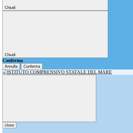
Chiudi
Chiudi
Conferma
Annulla
Conferma
close