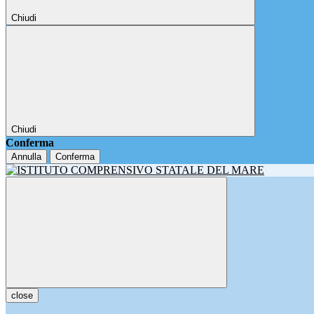
Chiudi
Chiudi
Conferma
Annulla
Conferma
close