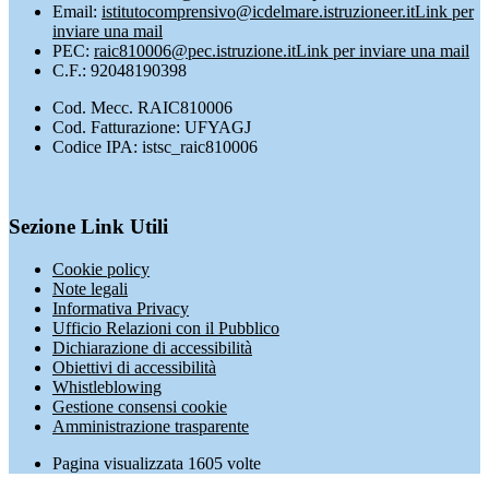
Email:
istitutocomprensivo@icdelmare.istruzioneer.it
Link per
inviare una mail
PEC:
raic810006@pec.istruzione.it
Link per inviare una mail
C.F.: 92048190398
Cod. Mecc. RAIC810006
Cod. Fatturazione: UFYAGJ
Codice IPA: istsc_raic810006
Sezione Link Utili
Cookie policy
Note legali
Informativa Privacy
Ufficio Relazioni con il Pubblico
Dichiarazione di accessibilità
Obiettivi di accessibilità
Whistleblowing
Gestione consensi cookie
Amministrazione trasparente
Pagina visualizzata
1605
volte