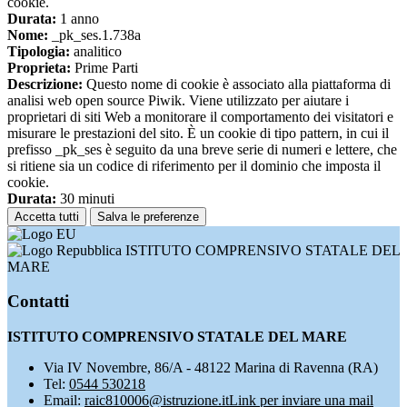
cookie.
Durata:
1 anno
Nome:
_pk_ses.1.738a
Tipologia:
analitico
Proprieta:
Prime Parti
Descrizione:
Questo nome di cookie è associato alla piattaforma di
analisi web open source Piwik. Viene utilizzato per aiutare i
proprietari di siti Web a monitorare il comportamento dei visitatori e
misurare le prestazioni del sito. È un cookie di tipo pattern, in cui il
prefisso _pk_ses è seguito da una breve serie di numeri e lettere, che
si ritiene sia un codice di riferimento per il dominio che imposta il
cookie.
Durata:
30 minuti
Accetta tutti
Salva le preferenze
ISTITUTO COMPRENSIVO STATALE DEL
MARE
Contatti
ISTITUTO COMPRENSIVO STATALE DEL MARE
Via IV Novembre, 86/A - 48122 Marina di Ravenna (RA)
Tel:
0544 530218
Email:
raic810006@istruzione.it
Link per inviare una mail