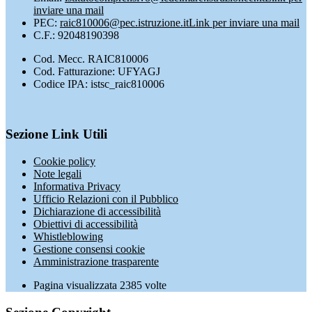
inviare una mail
PEC:
raic810006@pec.istruzione.it
Link per inviare una mail
C.F.: 92048190398
Cod. Mecc. RAIC810006
Cod. Fatturazione: UFYAGJ
Codice IPA: istsc_raic810006
Sezione Link Utili
Cookie policy
Note legali
Informativa Privacy
Ufficio Relazioni con il Pubblico
Dichiarazione di accessibilità
Obiettivi di accessibilità
Whistleblowing
Gestione consensi cookie
Amministrazione trasparente
Pagina visualizzata
2385
volte