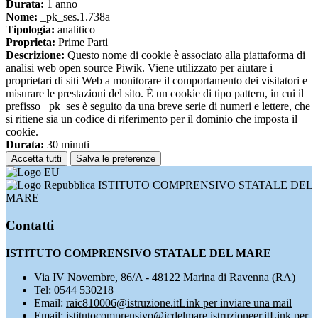
Durata:
1 anno
Nome:
_pk_ses.1.738a
Tipologia:
analitico
Proprieta:
Prime Parti
Descrizione:
Questo nome di cookie è associato alla piattaforma di
analisi web open source Piwik. Viene utilizzato per aiutare i
proprietari di siti Web a monitorare il comportamento dei visitatori e
misurare le prestazioni del sito. È un cookie di tipo pattern, in cui il
prefisso _pk_ses è seguito da una breve serie di numeri e lettere, che
si ritiene sia un codice di riferimento per il dominio che imposta il
cookie.
Durata:
30 minuti
Accetta tutti
Salva le preferenze
ISTITUTO COMPRENSIVO STATALE DEL
MARE
Contatti
ISTITUTO COMPRENSIVO STATALE DEL MARE
Via IV Novembre, 86/A - 48122 Marina di Ravenna (RA)
Tel:
0544 530218
Email:
raic810006@istruzione.it
Link per inviare una mail
Email:
istitutocomprensivo@icdelmare.istruzioneer.it
Link per