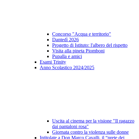
Concorso "Acqua e territorio"
Dantedì 2026
Progetto di Istituto: l'albero del rispetto
Visita alla pineta Piomboni
Pupalla e amici
Esami Trinity
Anno Scolastico 2024/2025
Uscita al cinema per la visione "Il ragazzo
dai pantaloni rosa"
Giornata contro la violenza sulle donne
Intitolate a Don Marco Cavalli, il “prete dei