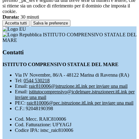
prefisso _pk_ses è seguito da una breve serie di numeri e lettere, che
si ritiene sia un codice di riferimento per il dominio che imposta il
cookie.
Durata:
30 minuti
Accetta tutti
Salva le preferenze
ISTITUTO COMPRENSIVO STATALE DEL
MARE
Contatti
ISTITUTO COMPRENSIVO STATALE DEL MARE
Via IV Novembre, 86/A - 48122 Marina di Ravenna (RA)
Tel:
0544 530218
Email:
raic810006@istruzione.it
Link per inviare una mail
Email:
istitutocomprensivo@icdelmare.istruzioneer.it
Link per
inviare una mail
PEC:
raic810006@pec.istruzione.it
Link per inviare una mail
C.F.: 92048190398
Cod. Mecc. RAIC810006
Cod. Fatturazione: UFYAGJ
Codice IPA: istsc_raic810006