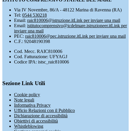
Via IV Novembre, 86/A - 48122 Marina di Ravenna (RA)
Tel:
0544 530218
Email:
raic810006@istruzione.it
Link per inviare una mail
Email:
istitutocomprensivo@icdelmare.istruzioneer.it
Link per
inviare una mail
PEC:
raic810006@pec.istruzione.it
Link per inviare una mail
C.F.: 92048190398
Cod. Mecc. RAIC810006
Cod. Fatturazione: UFYAGJ
Codice IPA: istsc_raic810006
Sezione Link Utili
Cookie policy
Note legali
Informativa Privacy
Ufficio Relazioni con il Pubblico
Dichiarazione di accessibilità
Obiettivi di accessibilità
Whistleblowing