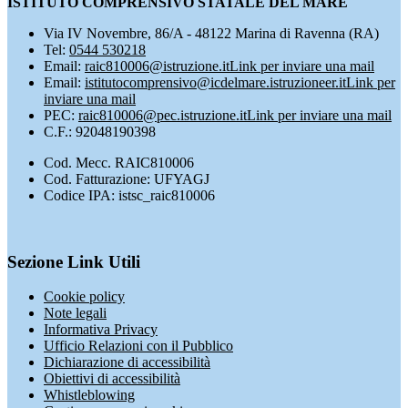
ISTITUTO COMPRENSIVO STATALE DEL MARE
Via IV Novembre, 86/A - 48122 Marina di Ravenna (RA)
Tel:
0544 530218
Email:
raic810006@istruzione.it
Link per inviare una mail
Email:
istitutocomprensivo@icdelmare.istruzioneer.it
Link per
inviare una mail
PEC:
raic810006@pec.istruzione.it
Link per inviare una mail
C.F.: 92048190398
Cod. Mecc. RAIC810006
Cod. Fatturazione: UFYAGJ
Codice IPA: istsc_raic810006
Sezione Link Utili
Cookie policy
Note legali
Informativa Privacy
Ufficio Relazioni con il Pubblico
Dichiarazione di accessibilità
Obiettivi di accessibilità
Whistleblowing