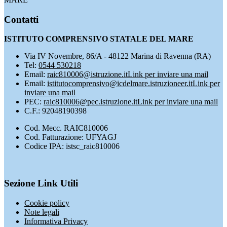
Contatti
ISTITUTO COMPRENSIVO STATALE DEL MARE
Via IV Novembre, 86/A - 48122 Marina di Ravenna (RA)
Tel:
0544 530218
Email:
raic810006@istruzione.it
Link per inviare una mail
Email:
istitutocomprensivo@icdelmare.istruzioneer.it
Link per
inviare una mail
PEC:
raic810006@pec.istruzione.it
Link per inviare una mail
C.F.: 92048190398
Cod. Mecc. RAIC810006
Cod. Fatturazione: UFYAGJ
Codice IPA: istsc_raic810006
Sezione Link Utili
Cookie policy
Note legali
Informativa Privacy