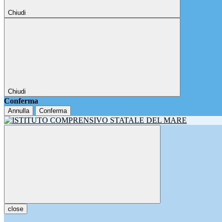
Chiudi
Chiudi
Conferma
Annulla
Conferma
close