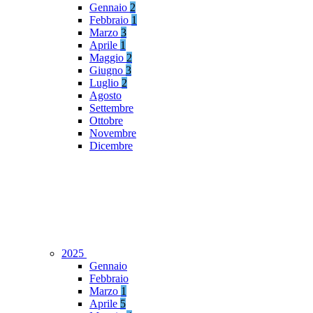
Gennaio
2
Febbraio
1
Marzo
3
Aprile
1
Maggio
2
Giugno
3
Luglio
2
Agosto
Settembre
Ottobre
Novembre
Dicembre
2025
Gennaio
Febbraio
Marzo
1
Aprile
5