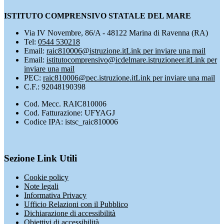
ISTITUTO COMPRENSIVO STATALE DEL MARE
Via IV Novembre, 86/A - 48122 Marina di Ravenna (RA)
Tel:
0544 530218
Email:
raic810006@istruzione.it
Link per inviare una mail
Email:
istitutocomprensivo@icdelmare.istruzioneer.it
Link per
inviare una mail
PEC:
raic810006@pec.istruzione.it
Link per inviare una mail
C.F.: 92048190398
Cod. Mecc. RAIC810006
Cod. Fatturazione: UFYAGJ
Codice IPA: istsc_raic810006
Sezione Link Utili
Cookie policy
Note legali
Informativa Privacy
Ufficio Relazioni con il Pubblico
Dichiarazione di accessibilità
Obiettivi di accessibilità