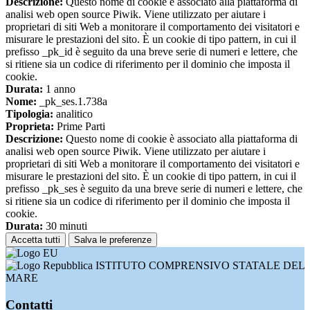
Descrizione:
Questo nome di cookie è associato alla piattaforma di
analisi web open source Piwik. Viene utilizzato per aiutare i
proprietari di siti Web a monitorare il comportamento dei visitatori e
misurare le prestazioni del sito. È un cookie di tipo pattern, in cui il
prefisso _pk_id è seguito da una breve serie di numeri e lettere, che
si ritiene sia un codice di riferimento per il dominio che imposta il
cookie.
Durata:
1 anno
Nome:
_pk_ses.1.738a
Tipologia:
analitico
Proprieta:
Prime Parti
Descrizione:
Questo nome di cookie è associato alla piattaforma di
analisi web open source Piwik. Viene utilizzato per aiutare i
proprietari di siti Web a monitorare il comportamento dei visitatori e
misurare le prestazioni del sito. È un cookie di tipo pattern, in cui il
prefisso _pk_ses è seguito da una breve serie di numeri e lettere, che
si ritiene sia un codice di riferimento per il dominio che imposta il
cookie.
Durata:
30 minuti
Accetta tutti
Salva le preferenze
ISTITUTO COMPRENSIVO STATALE DEL
MARE
Contatti