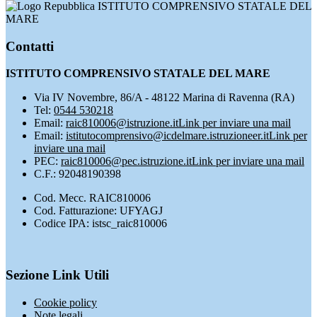
ISTITUTO COMPRENSIVO STATALE DEL
MARE
Contatti
ISTITUTO COMPRENSIVO STATALE DEL MARE
Via IV Novembre, 86/A - 48122 Marina di Ravenna (RA)
Tel:
0544 530218
Email:
raic810006@istruzione.it
Link per inviare una mail
Email:
istitutocomprensivo@icdelmare.istruzioneer.it
Link per
inviare una mail
PEC:
raic810006@pec.istruzione.it
Link per inviare una mail
C.F.: 92048190398
Cod. Mecc. RAIC810006
Cod. Fatturazione: UFYAGJ
Codice IPA: istsc_raic810006
Sezione Link Utili
Cookie policy
Note legali