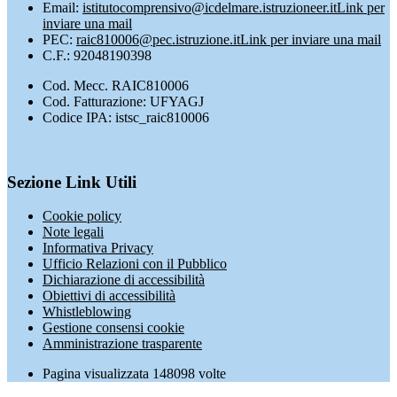
Email:
istitutocomprensivo@icdelmare.istruzioneer.it
Link per
inviare una mail
PEC:
raic810006@pec.istruzione.it
Link per inviare una mail
C.F.: 92048190398
Cod. Mecc. RAIC810006
Cod. Fatturazione: UFYAGJ
Codice IPA: istsc_raic810006
Sezione Link Utili
Cookie policy
Note legali
Informativa Privacy
Ufficio Relazioni con il Pubblico
Dichiarazione di accessibilità
Obiettivi di accessibilità
Whistleblowing
Gestione consensi cookie
Amministrazione trasparente
Pagina visualizzata
148098
volte