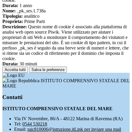
cookie.
Durata:
1 anno
Nome:
_pk_ses.1.738a
Tipologia:
analitico
Proprieta:
Prime Parti
Descrizione:
Questo nome di cookie è associato alla piattaforma di
analisi web open source Piwik. Viene utilizzato per aiutare i
proprietari di siti Web a monitorare il comportamento dei visitatori e
misurare le prestazioni del sito. È un cookie di tipo pattern, in cui il
prefisso _pk_ses è seguito da una breve serie di numeri e lettere, che
si ritiene sia un codice di riferimento per il dominio che imposta il
cookie.
Durata:
30 minuti
Accetta tutti
Salva le preferenze
ISTITUTO COMPRENSIVO STATALE DEL
MARE
Contatti
ISTITUTO COMPRENSIVO STATALE DEL MARE
Via IV Novembre, 86/A - 48122 Marina di Ravenna (RA)
Tel:
0544 530218
Email:
raic810006@istruzione.it
Link per inviare una mail