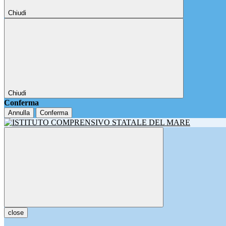
Chiudi
Chiudi
Conferma
Annulla
Conferma
close