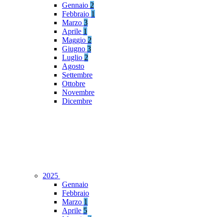
Gennaio
2
Febbraio
1
Marzo
3
Aprile
1
Maggio
2
Giugno
3
Luglio
2
Agosto
Settembre
Ottobre
Novembre
Dicembre
2025
Gennaio
Febbraio
Marzo
1
Aprile
5