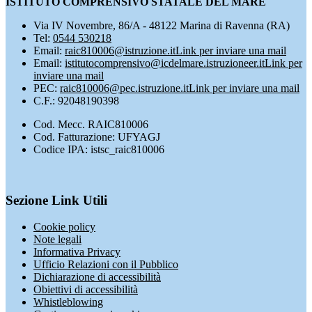
ISTITUTO COMPRENSIVO STATALE DEL MARE
Via IV Novembre, 86/A - 48122 Marina di Ravenna (RA)
Tel:
0544 530218
Email:
raic810006@istruzione.it
Link per inviare una mail
Email:
istitutocomprensivo@icdelmare.istruzioneer.it
Link per
inviare una mail
PEC:
raic810006@pec.istruzione.it
Link per inviare una mail
C.F.: 92048190398
Cod. Mecc. RAIC810006
Cod. Fatturazione: UFYAGJ
Codice IPA: istsc_raic810006
Sezione Link Utili
Cookie policy
Note legali
Informativa Privacy
Ufficio Relazioni con il Pubblico
Dichiarazione di accessibilità
Obiettivi di accessibilità
Whistleblowing