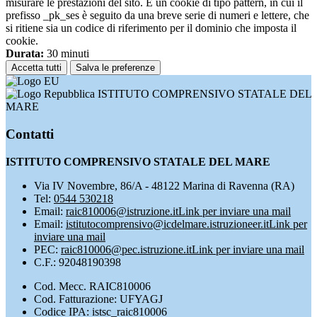
misurare le prestazioni del sito. È un cookie di tipo pattern, in cui il
prefisso _pk_ses è seguito da una breve serie di numeri e lettere, che
si ritiene sia un codice di riferimento per il dominio che imposta il
cookie.
Durata:
30 minuti
Accetta tutti
Salva le preferenze
ISTITUTO COMPRENSIVO STATALE DEL
MARE
Contatti
ISTITUTO COMPRENSIVO STATALE DEL MARE
Via IV Novembre, 86/A - 48122 Marina di Ravenna (RA)
Tel:
0544 530218
Email:
raic810006@istruzione.it
Link per inviare una mail
Email:
istitutocomprensivo@icdelmare.istruzioneer.it
Link per
inviare una mail
PEC:
raic810006@pec.istruzione.it
Link per inviare una mail
C.F.: 92048190398
Cod. Mecc. RAIC810006
Cod. Fatturazione: UFYAGJ
Codice IPA: istsc_raic810006