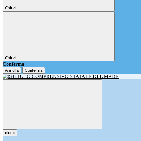
Chiudi
Chiudi
Conferma
Annulla
Conferma
close