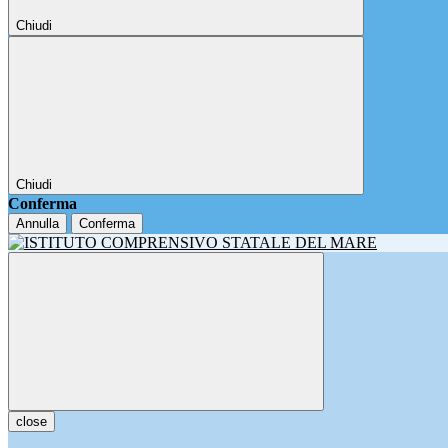
Chiudi
Chiudi
Conferma
Annulla
Conferma
close