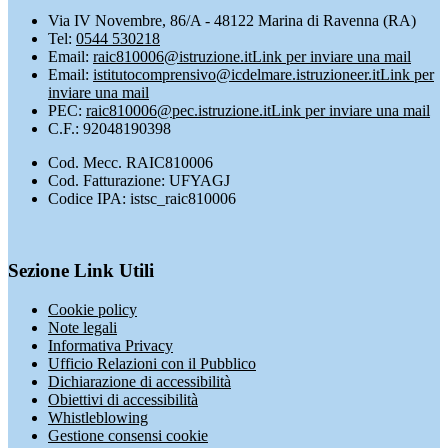
Via IV Novembre, 86/A - 48122 Marina di Ravenna (RA)
Tel:
0544 530218
Email:
raic810006@istruzione.it
Link per inviare una mail
Email:
istitutocomprensivo@icdelmare.istruzioneer.it
Link per
inviare una mail
PEC:
raic810006@pec.istruzione.it
Link per inviare una mail
C.F.: 92048190398
Cod. Mecc. RAIC810006
Cod. Fatturazione: UFYAGJ
Codice IPA: istsc_raic810006
Sezione Link Utili
Cookie policy
Note legali
Informativa Privacy
Ufficio Relazioni con il Pubblico
Dichiarazione di accessibilità
Obiettivi di accessibilità
Whistleblowing
Gestione consensi cookie