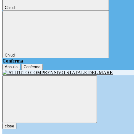
Chiudi
Chiudi
Conferma
Annulla
Conferma
close