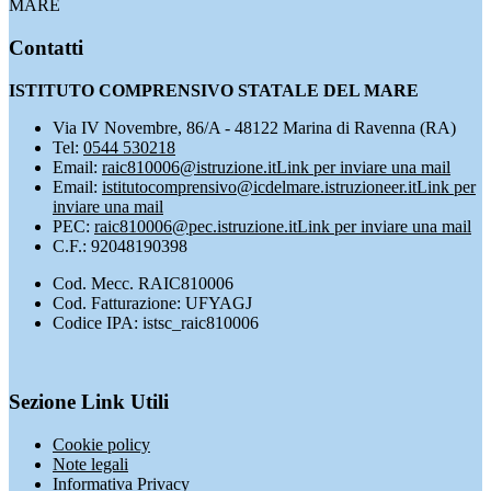
MARE
Contatti
ISTITUTO COMPRENSIVO STATALE DEL MARE
Via IV Novembre, 86/A - 48122 Marina di Ravenna (RA)
Tel:
0544 530218
Email:
raic810006@istruzione.it
Link per inviare una mail
Email:
istitutocomprensivo@icdelmare.istruzioneer.it
Link per
inviare una mail
PEC:
raic810006@pec.istruzione.it
Link per inviare una mail
C.F.: 92048190398
Cod. Mecc. RAIC810006
Cod. Fatturazione: UFYAGJ
Codice IPA: istsc_raic810006
Sezione Link Utili
Cookie policy
Note legali
Informativa Privacy