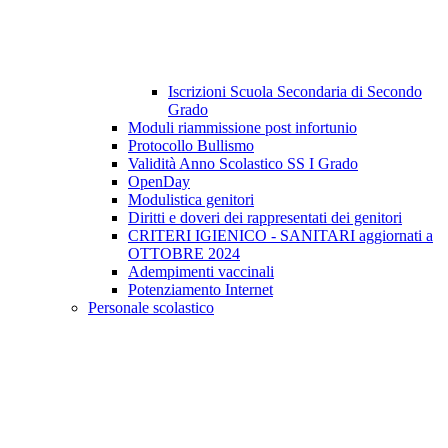
Iscrizioni Scuola Secondaria di Secondo
Grado
Moduli riammissione post infortunio
Protocollo Bullismo
Validità Anno Scolastico SS I Grado
OpenDay
Modulistica genitori
Diritti e doveri dei rappresentati dei genitori
CRITERI IGIENICO - SANITARI aggiornati a
OTTOBRE 2024
Adempimenti vaccinali
Potenziamento Internet
Personale scolastico