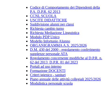
Codice di Comportamento dei Dipendenti della
P.A. D.P.R. 62 2013
CCNL SCUOLA
USCITE DIDATTICHE
Suddivisione alunni per classi
Richiesta cambio turno
Richiesta Mediazione Linguistica
Modulo PDP Unico
Modello Infortunio Alunno
ORGANIGRAMMA A.S. 2025/2026
D.M. 430 del 2000 - regolamento conferimento
supplenze personale ATA
Regolamento concernente modifiche al D.P.R. n.
62 del 2013_D.P.R. 81 del 2023
Portali ad uso interno
Formazione DOCENTI
Criteri igienico - sanitari
Piano annuale delle attività collegiali 2025/2026
Modulistica personale scuola