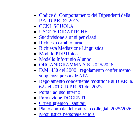
Codice di Comportamento dei Dipendenti della
P.A. D.P.R. 62 2013
CCNL SCUOLA
USCITE DIDATTICHE
Suddivisione alunni per classi
Richiesta cambio turno
Richiesta Mediazione Linguistica
Modulo PDP Unico
Modello Infortunio Alunno
ORGANIGRAMMA A.S. 2025/2026
D.M. 430 del 2000 - regolamento conferimento
supplenze personale ATA
Regolamento concernente modifiche al D.P.R. n.
62 del 2013_D.P.R. 81 del 2023
Portali ad uso interno
Formazione DOCENTI
Criteri igienico - sanitari
Piano annuale delle attività collegiali 2025/2026
Modulistica personale scuola