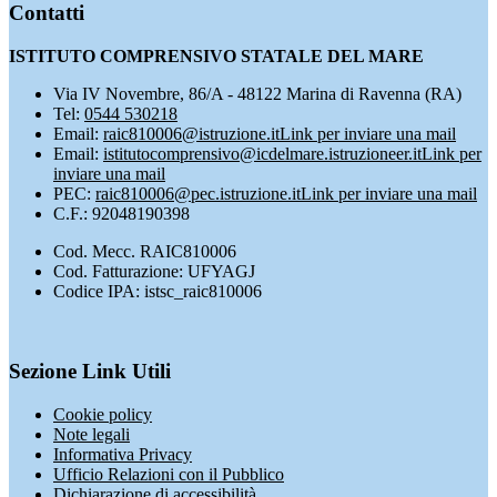
Contatti
ISTITUTO COMPRENSIVO STATALE DEL MARE
Via IV Novembre, 86/A - 48122 Marina di Ravenna (RA)
Tel:
0544 530218
Email:
raic810006@istruzione.it
Link per inviare una mail
Email:
istitutocomprensivo@icdelmare.istruzioneer.it
Link per
inviare una mail
PEC:
raic810006@pec.istruzione.it
Link per inviare una mail
C.F.: 92048190398
Cod. Mecc. RAIC810006
Cod. Fatturazione: UFYAGJ
Codice IPA: istsc_raic810006
Sezione Link Utili
Cookie policy
Note legali
Informativa Privacy
Ufficio Relazioni con il Pubblico
Dichiarazione di accessibilità