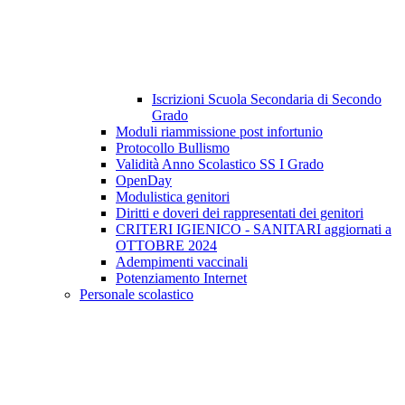
Iscrizioni Scuola Secondaria di Secondo
Grado
Moduli riammissione post infortunio
Protocollo Bullismo
Validità Anno Scolastico SS I Grado
OpenDay
Modulistica genitori
Diritti e doveri dei rappresentati dei genitori
CRITERI IGIENICO - SANITARI aggiornati a
OTTOBRE 2024
Adempimenti vaccinali
Potenziamento Internet
Personale scolastico