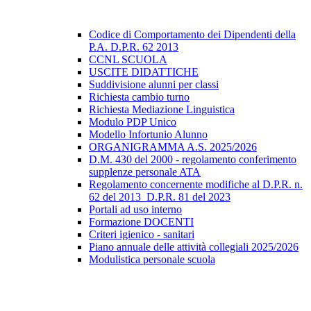
Codice di Comportamento dei Dipendenti della
P.A. D.P.R. 62 2013
CCNL SCUOLA
USCITE DIDATTICHE
Suddivisione alunni per classi
Richiesta cambio turno
Richiesta Mediazione Linguistica
Modulo PDP Unico
Modello Infortunio Alunno
ORGANIGRAMMA A.S. 2025/2026
D.M. 430 del 2000 - regolamento conferimento
supplenze personale ATA
Regolamento concernente modifiche al D.P.R. n.
62 del 2013_D.P.R. 81 del 2023
Portali ad uso interno
Formazione DOCENTI
Criteri igienico - sanitari
Piano annuale delle attività collegiali 2025/2026
Modulistica personale scuola