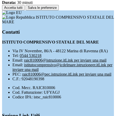
Durata:
30 minuti
Accetta tutti
Salva le preferenze
ISTITUTO COMPRENSIVO STATALE DEL
MARE
Contatti
ISTITUTO COMPRENSIVO STATALE DEL MARE
Via IV Novembre, 86/A - 48122 Marina di Ravenna (RA)
Tel:
0544 530218
Email:
raic810006@istruzione.it
Link per inviare una mail
Email:
istitutocomprensivo@icdelmare.istruzioneer.it
Link per
inviare una mail
PEC:
raic810006@pec.istruzione.it
Link per inviare una mail
C.F.: 92048190398
Cod. Mecc. RAIC810006
Cod. Fatturazione: UFYAGJ
Codice IPA: istsc_raic810006
Sezione Link Utili