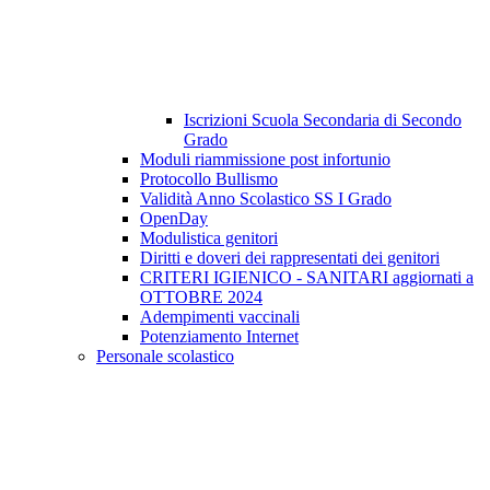
Iscrizioni Scuola Secondaria di Secondo
Grado
Moduli riammissione post infortunio
Protocollo Bullismo
Validità Anno Scolastico SS I Grado
OpenDay
Modulistica genitori
Diritti e doveri dei rappresentati dei genitori
CRITERI IGIENICO - SANITARI aggiornati a
OTTOBRE 2024
Adempimenti vaccinali
Potenziamento Internet
Personale scolastico