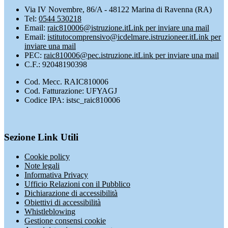
Via IV Novembre, 86/A - 48122 Marina di Ravenna (RA)
Tel:
0544 530218
Email:
raic810006@istruzione.it
Link per inviare una mail
Email:
istitutocomprensivo@icdelmare.istruzioneer.it
Link per
inviare una mail
PEC:
raic810006@pec.istruzione.it
Link per inviare una mail
C.F.: 92048190398
Cod. Mecc. RAIC810006
Cod. Fatturazione: UFYAGJ
Codice IPA: istsc_raic810006
Sezione Link Utili
Cookie policy
Note legali
Informativa Privacy
Ufficio Relazioni con il Pubblico
Dichiarazione di accessibilità
Obiettivi di accessibilità
Whistleblowing
Gestione consensi cookie