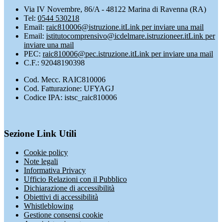
Via IV Novembre, 86/A - 48122 Marina di Ravenna (RA)
Tel:
0544 530218
Email:
raic810006@istruzione.it
Link per inviare una mail
Email:
istitutocomprensivo@icdelmare.istruzioneer.it
Link per
inviare una mail
PEC:
raic810006@pec.istruzione.it
Link per inviare una mail
C.F.: 92048190398
Cod. Mecc. RAIC810006
Cod. Fatturazione: UFYAGJ
Codice IPA: istsc_raic810006
Sezione Link Utili
Cookie policy
Note legali
Informativa Privacy
Ufficio Relazioni con il Pubblico
Dichiarazione di accessibilità
Obiettivi di accessibilità
Whistleblowing
Gestione consensi cookie