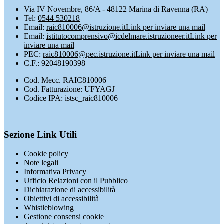
Via IV Novembre, 86/A - 48122 Marina di Ravenna (RA)
Tel:
0544 530218
Email:
raic810006@istruzione.it
Link per inviare una mail
Email:
istitutocomprensivo@icdelmare.istruzioneer.it
Link per
inviare una mail
PEC:
raic810006@pec.istruzione.it
Link per inviare una mail
C.F.: 92048190398
Cod. Mecc. RAIC810006
Cod. Fatturazione: UFYAGJ
Codice IPA: istsc_raic810006
Sezione Link Utili
Cookie policy
Note legali
Informativa Privacy
Ufficio Relazioni con il Pubblico
Dichiarazione di accessibilità
Obiettivi di accessibilità
Whistleblowing
Gestione consensi cookie