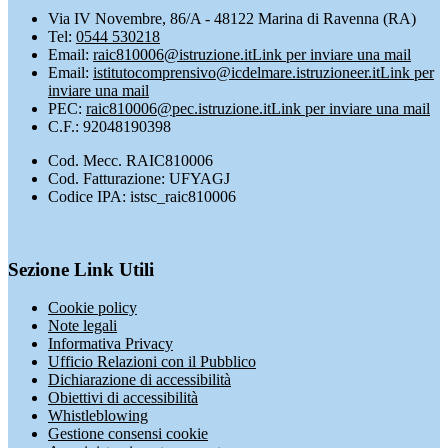
Via IV Novembre, 86/A - 48122 Marina di Ravenna (RA)
Tel:
0544 530218
Email:
raic810006@istruzione.it
Link per inviare una mail
Email:
istitutocomprensivo@icdelmare.istruzioneer.it
Link per
inviare una mail
PEC:
raic810006@pec.istruzione.it
Link per inviare una mail
C.F.: 92048190398
Cod. Mecc. RAIC810006
Cod. Fatturazione: UFYAGJ
Codice IPA: istsc_raic810006
Sezione Link Utili
Cookie policy
Note legali
Informativa Privacy
Ufficio Relazioni con il Pubblico
Dichiarazione di accessibilità
Obiettivi di accessibilità
Whistleblowing
Gestione consensi cookie