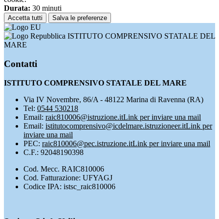
Durata:
30 minuti
Accetta tutti
Salva le preferenze
ISTITUTO COMPRENSIVO STATALE DEL
MARE
Contatti
ISTITUTO COMPRENSIVO STATALE DEL MARE
Via IV Novembre, 86/A - 48122 Marina di Ravenna (RA)
Tel:
0544 530218
Email:
raic810006@istruzione.it
Link per inviare una mail
Email:
istitutocomprensivo@icdelmare.istruzioneer.it
Link per
inviare una mail
PEC:
raic810006@pec.istruzione.it
Link per inviare una mail
C.F.: 92048190398
Cod. Mecc. RAIC810006
Cod. Fatturazione: UFYAGJ
Codice IPA: istsc_raic810006