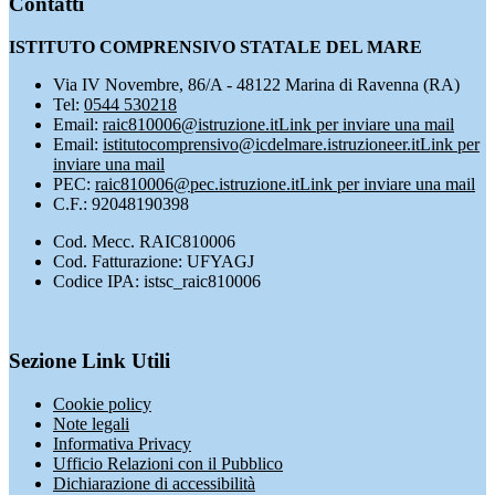
Contatti
ISTITUTO COMPRENSIVO STATALE DEL MARE
Via IV Novembre, 86/A - 48122 Marina di Ravenna (RA)
Tel:
0544 530218
Email:
raic810006@istruzione.it
Link per inviare una mail
Email:
istitutocomprensivo@icdelmare.istruzioneer.it
Link per
inviare una mail
PEC:
raic810006@pec.istruzione.it
Link per inviare una mail
C.F.: 92048190398
Cod. Mecc. RAIC810006
Cod. Fatturazione: UFYAGJ
Codice IPA: istsc_raic810006
Sezione Link Utili
Cookie policy
Note legali
Informativa Privacy
Ufficio Relazioni con il Pubblico
Dichiarazione di accessibilità