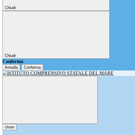
Chiudi
Chiudi
Conferma
Annulla
Conferma
close