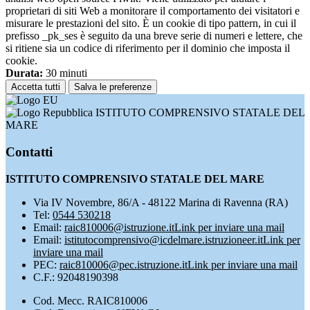
proprietari di siti Web a monitorare il comportamento dei visitatori e
misurare le prestazioni del sito. È un cookie di tipo pattern, in cui il
prefisso _pk_ses è seguito da una breve serie di numeri e lettere, che
si ritiene sia un codice di riferimento per il dominio che imposta il
cookie.
Durata:
30 minuti
Accetta tutti
Salva le preferenze
ISTITUTO COMPRENSIVO STATALE DEL
MARE
Contatti
ISTITUTO COMPRENSIVO STATALE DEL MARE
Via IV Novembre, 86/A - 48122 Marina di Ravenna (RA)
Tel:
0544 530218
Email:
raic810006@istruzione.it
Link per inviare una mail
Email:
istitutocomprensivo@icdelmare.istruzioneer.it
Link per
inviare una mail
PEC:
raic810006@pec.istruzione.it
Link per inviare una mail
C.F.: 92048190398
Cod. Mecc. RAIC810006