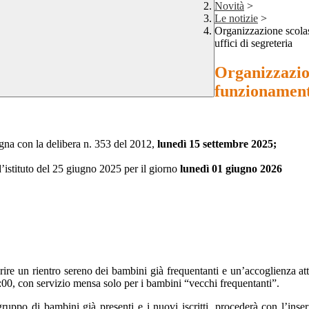
Novità
>
Le notizie
>
Organizzazione scolas
uffici di segreteria
Organizzazion
funzionamento
gna con la delibera n. 353 del 2012,
lunedì 15 settembre 2025;
d’istituto del 25 giugno 2025 per il giorno
l
unedì 01 giugno 2026
ire un rientro sereno dei bambini già frequentanti e un’accoglienza atte
3:00, con servizio mensa solo per i bambini “vecchi frequentanti”.
ppo di bambini già presenti e i nuovi iscritti, procederà con l’inseri