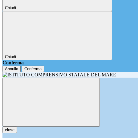
Chiudi
Chiudi
Conferma
Annulla
Conferma
close