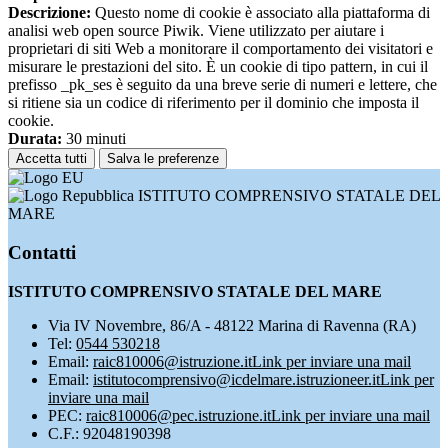
Descrizione:
Questo nome di cookie è associato alla piattaforma di
analisi web open source Piwik. Viene utilizzato per aiutare i
proprietari di siti Web a monitorare il comportamento dei visitatori e
misurare le prestazioni del sito. È un cookie di tipo pattern, in cui il
prefisso _pk_ses è seguito da una breve serie di numeri e lettere, che
si ritiene sia un codice di riferimento per il dominio che imposta il
cookie.
Durata:
30 minuti
Accetta tutti
Salva le preferenze
ISTITUTO COMPRENSIVO STATALE DEL
MARE
Contatti
ISTITUTO COMPRENSIVO STATALE DEL MARE
Via IV Novembre, 86/A - 48122 Marina di Ravenna (RA)
Tel:
0544 530218
Email:
raic810006@istruzione.it
Link per inviare una mail
Email:
istitutocomprensivo@icdelmare.istruzioneer.it
Link per
inviare una mail
PEC:
raic810006@pec.istruzione.it
Link per inviare una mail
C.F.: 92048190398