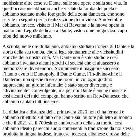
moltissime altre cose su Dante, sulle sue opere e sulla sua vita. In
quell’occasione abbiamo anche visitato la tomba del poeta e
abbiamo scattato molte fotografie della zona dantesca, che sono
servite in seguito per la realizzazione di un video. A novembre
abbiamo, invece, visitato il Mar di Ravenna e la nuova opera in
mattoncini Lego® dedicata a Dante, visto come un giocoso capo
tribù del nuovo millennio.
A scuola, nelle ore di Italiano, abbiamo studiato l’opera di Dante e la
storia della sua tomba, che si lega strettamente alle vicissitudini
storiche della nostra città. Ma Dante non è solo studio e così
abbiamo inventato alcuni giochi di società che ci aiutassero a
memorizzare divertendoci. Sicuramente il maggiore successo
l’hanno avuto il Dantopoly, il Dante Game, l’In-divina-chi e il
Danterno, una specie di escape room, in cui ogni gradino
rappresenta un girone infernale: è stato super divertente e
“divinamente” coinvolgente; ma per noi Dante è anche musica e
così alcuni dei miei compagni hanno scritto un Rap-Dantesco che
abbiamo cantato tutti insieme.
La didattica a distanza della primavera 2020 non ci ha fermati e
abbiamo riflettuto sul fatto che Dante sia l’autore più letto al mondo
e che il 2021 sia il 700esimo anniversario della sua morte, così
abbiamo ideato parecchi audio contenenti la traduzione da noi stessi
prodotta in lingua inglese, francese, tedesca, albanese e russa delle