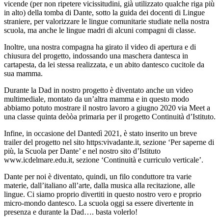
vicende (per non ripetere vicissitudini, già utilizzato qualche riga più
in alto) della tomba di Dante, sotto la guida dei docenti di Lingue
straniere, per valorizzare le lingue comunitarie studiate nella nostra
scuola, ma anche le lingue madri di alcuni compagni di classe.
Inoltre, una nostra compagna ha girato il video di apertura e di
chiusura del progetto, indossando una maschera dantesca in
cartapesta, da lei stessa realizzata, e un abito dantesco cucitole da
sua mamma.
Durante la Dad in nostro progetto è diventato anche un video
multimediale, montato da un’altra mamma e in questo modo
abbiamo potuto mostrare il nostro lavoro a giugno 2020 via Meet a
una classe quinta deòòa primaria per il progetto Continuità d’Istituto.
Infine, in occasione del Dantedì 2021, è stato inserito un breve
trailer del progetto nel sito https:vivadante.it, sezione ‘Per saperne di
più, la Scuola per Dante’ e nel nostro sito d’Istituto
www.icdelmare.edu.it, sezione ‘Continuità e curriculo verticale’.
Dante per noi è diventato, quindi, un filo conduttore tra varie
materie, dall’italiano all’arte, dalla musica alla recitazione, alle
lingue. Ci siamo proprio divertiti in questo nostro vero e proprio
micro-mondo dantesco. La scuola oggi sa essere divertente in
presenza e durante la Dad…. basta volerlo!