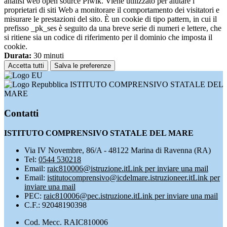
analisi web open source Piwik. Viene utilizzato per aiutare i
proprietari di siti Web a monitorare il comportamento dei visitatori e
misurare le prestazioni del sito. È un cookie di tipo pattern, in cui il
prefisso _pk_ses è seguito da una breve serie di numeri e lettere, che
si ritiene sia un codice di riferimento per il dominio che imposta il
cookie.
Durata:
30 minuti
Accetta tutti
Salva le preferenze
ISTITUTO COMPRENSIVO STATALE DEL
MARE
Contatti
ISTITUTO COMPRENSIVO STATALE DEL MARE
Via IV Novembre, 86/A - 48122 Marina di Ravenna (RA)
Tel:
0544 530218
Email:
raic810006@istruzione.it
Link per inviare una mail
Email:
istitutocomprensivo@icdelmare.istruzioneer.it
Link per
inviare una mail
PEC:
raic810006@pec.istruzione.it
Link per inviare una mail
C.F.: 92048190398
Cod. Mecc. RAIC810006