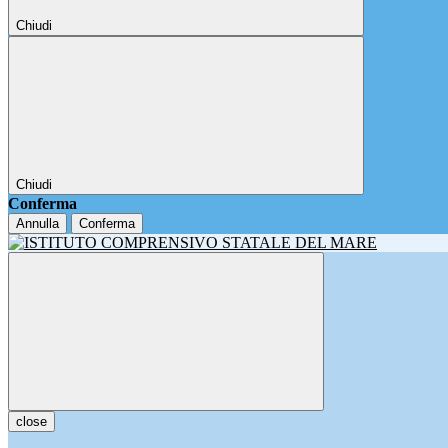
Chiudi
Chiudi
Conferma
Annulla
Conferma
close