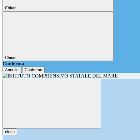
Chiudi
Chiudi
Conferma
Annulla
Conferma
close